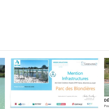
DÉ
Pou