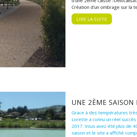
d’une 2ème caisse -Délocalisati
Création d’un ombrage sur la 
LIRE LA SUITE
UNE 2ÈME SAISON 
Grace à des températures très 
Lorette a connu un réel succès
2017. Vous avez été plus de 4
saison et le site a affiché co