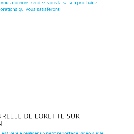
t vous donnons rendez-vous la saison prochaine
orations qui vous satisferont.
RELLE DE LORETTE SUR
N
 est venue réaliser un petit reportage vidéo sur le