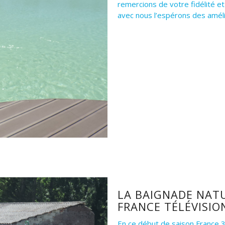
remercions de votre fidélité e
avec nous l’espérons des améli
LA BAIGNADE NATU
FRANCE TÉLÉVISIO
En ce début de saison France 3