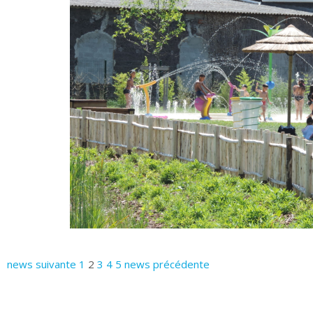
news suivante
1
2
3
4
5
news précédente