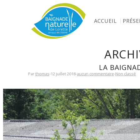
ACCUEIL
PRÉS
ARCHI
LA BAIGNA
Par
thomas
-
12 juillet 2018
-
aucun commentaire
-
Non classé