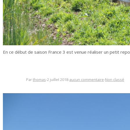
En ce début de saison France 3 est venue réaliser un petit repo
Par
thomas
-
2 juillet 2018
-
aucun commentaire
-
Non classé